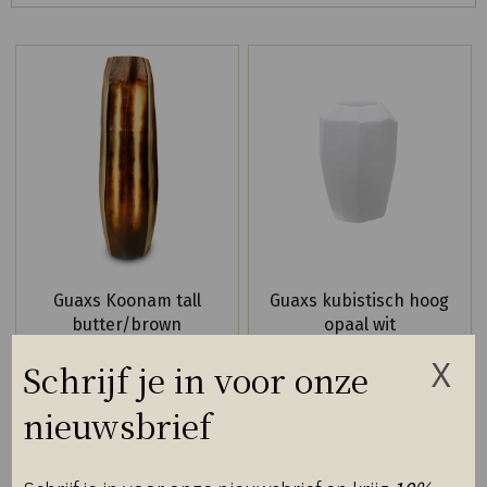
Guaxs Koonam tall
Guaxs kubistisch hoog
butter/brown
opaal wit
Schrijf je in voor onze
nieuwsbrief
€
770,00
€
600,00