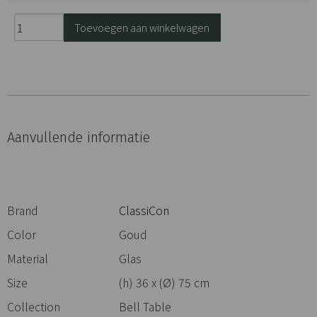
ClassiCon
Toevoegen aan winkelwagen
Bell
Table
Coffee
Table
Gold
aantal
Aanvullende informatie
Brand
ClassiCon
Color
Goud
Material
Glas
Size
(h) 36 x (Ø) 75 cm
Collection
Bell Table