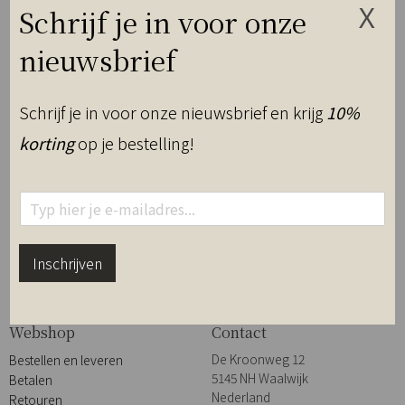
Schrijf je in voor onze
nieuwsbrief
Schrijf je in voor onze nieuwsbrief en krijg
10%
korting
op je bestelling!
Bericht
Previous:
Dami Luxury Interior Ruby 01 Marble Arrabescato
navigatie
E
DMLUXURY
m
DMLUXURY biedt een exclusieve
a
collectie van producten voor
i
Inschrijven
luxe interieurs.
l
*
Webshop
Contact
De Kroonweg 12
Bestellen en leveren
5145 NH Waalwijk
Betalen
Nederland
Retouren