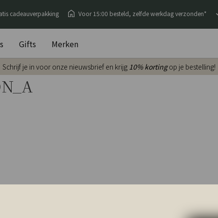
atis cadeauverpakking
Voor 15:00 besteld, zelfde werkdag verzonden*
s
Gifts
Merken
Schrijf je in voor onze nieuwsbrief en krijg
10% korting
op je bestelling!
ON_A