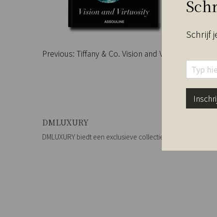
Schr
Schrijf 
Bericht
Previous:
Tiffany & Co. Vision and Virtuosity (Icon 
E
navigatie
m
a
i
Inschri
l
*
DMLUXURY
DMLUXURY biedt een exclusieve collectie van producten voo