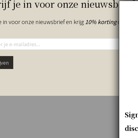
ijf je in voor onze nieuwsbrief
je in voor onze nieuwsbrief en krijg
10% korting
op je be
Edition)
jven
r luxe interieurs.
B
B
R
G
Sig
V
B
dis